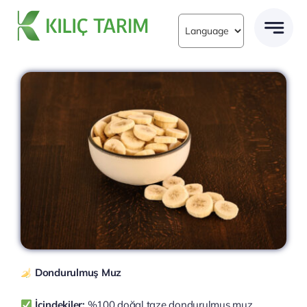
Skip
to
content
Dondurulmuş Muz
İçindekiler:
%100 doğal taze dondurulmuş muz