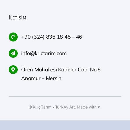
İLETIŞIM
+90 (324) 835 18 45
–
46
info@kilictarim.com
Ören Mahallesi Kadirler Cad. No:6
Anamur – Mersin
© Kılıç Tarım • TürkAy Art. Made with ♥️ .